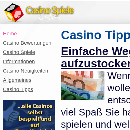
Casino Tip
Home
Casino Bewertungen
Einfache Weg
Casino Spiele
aufzustocke
Informationen
Casino Neuigkeiten
Wenn
Allgemeines
wolle
Casino Tipps
entsc
viel Spaß Sie h
spielen und wel