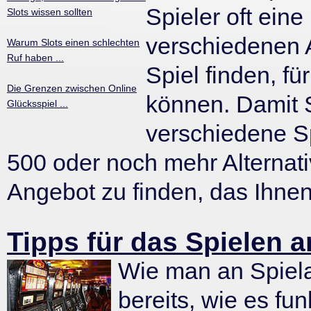
Spieler oft ein
Slots wissen sollten
verschiedenen Al
Warum Slots einen schlechten
Ruf haben ...
Spiel finden, f
Die Grenzen zwischen Online
können. Damit S
Glücksspiel ...
verschiedene Sp
500 oder noch mehr Alternat
Angebot zu finden, das Ihnen 
Tipps für das Spielen 
Wie man an Spiel
bereits, wie es fu