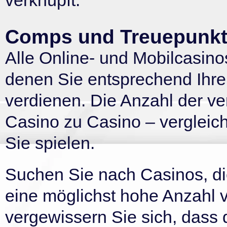
verknüpft.
Comps und Treuepunk
Alle Online- und Mobilcasin
denen Sie entsprechend Ihr
verdienen. Die Anzahl der ve
Casino zu Casino – vergleic
Sie spielen.
Suchen Sie nach Casinos, die
eine möglichst hohe Anzahl 
vergewissern Sie sich, dass 