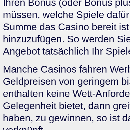
Ihren Bonus (oder Bonus pl
müssen, welche Spiele dafür
Summe das Casino bereit ist
hinzuzufügen. So werden Sie
Angebot tatsächlich Ihr Spiel
Manche Casinos fahren Werb
Geldpreisen von geringem bi
enthalten keine Wett-Anford
Gelegenheit bietet, dann gre
haben, zu gewinnen, so ist d