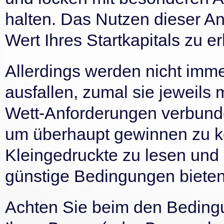
halten. Das Nutzen dieser An
Wert Ihres Startkapitals zu e
Allerdings werden nicht imm
ausfallen, zumal sie jeweils 
Wett-Anforderungen verbunde
um überhaupt gewinnen zu kö
Kleingedruckte zu lesen und 
günstige Bedingungen bieten
Achten Sie beim den Bedingun